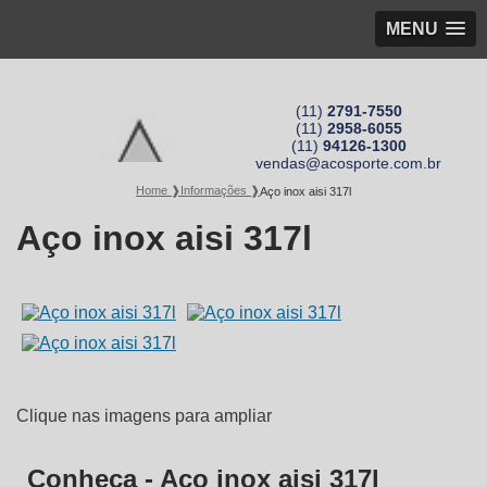
MENU
(11)
2791-7550
(11)
2958-6055
(11)
94126-1300
vendas@acosporte.com.br
Home ❱
Informações ❱
Aço inox aisi 317l
Aço inox aisi 317l
Clique nas imagens para ampliar
Conheça - Aço inox aisi 317l