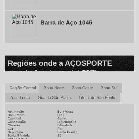
Barra de Aço 1045
Regiões onde a AÇOSPORTE
atende Aço inox aisi 317l:
Região Central
Zona Norte
Zona Oeste
Zona Sul
Zona Leste
Grande São Paulo
Litoral de São Paulo
Aclimação
Bela Vista
Bom Retiro
Brás
Cambuci
Centro
Consolação
Higienópolis
Glicério
Liberdade
Luz
Pari
República
Santa Cecília
Santa Efigênia
Sé
Vila Buarque