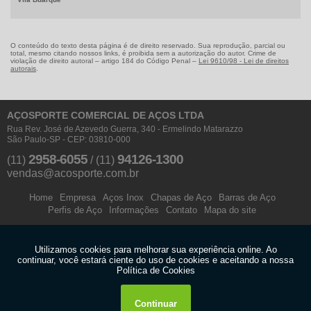
O conteúdo do texto desta página é de direito reservado. Sua reprodução, parcial ou
total, mesmo citando nossos links, é proibida sem a autorização do autor. Crime de
violação de direito autoral – artigo 184 do Código Penal –
Lei 9610/98 - Lei de direitos
autorais
.
AÇOSPORTE COMERCIAL DE AÇOS LTDA
Rua Rev. José de Azevedo Guerra, 340 - Ermelindo Matarazzo
São Paulo-SP - CEP: 03810-000
2958-6055
94126-1300
(11)
/
(11)
vendas@acosporte.com.br
Home
Empresa
Aços Inox
Chapas de Aço
Barras de Aço
Perfis de Aço
Informações
Contato
Mapa do site
Copyright © AÇOSPORTE. (Lei 9610 de 19/02/1998)