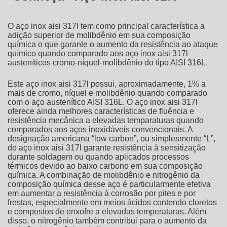
O
aço inox aisi 317l
tem como principal característica a
adição superior de molibdênio em sua composição
química o que garante o aumento da resistência ao ataque
químico quando comparado aos
aço inox aisi 317l
austeníticos cromo-níquel-molibdênio do tipo AISI 316L.
Este
aço inox aisi 317l
possui, aproximadamente, 1% a
mais de cromo, níquel e molibdênio quando comparado
com o aço austenítico AISI 316L. O
aço inox aisi 317l
oferece ainda melhores características de fluência e
resistência mecânica a elevadas temparaturas quando
comparados aos aços inoxidáveis convencionais. A
designação americana “low carbon”, ou simplesmente “L”,
do
aço inox aisi 317l
garante resistência à sensitização
durante soldagem ou quando aplicados processos
térmicos devido ao baixo carbono em sua composição
química. A combinação de molibdênio e nitrogênio da
composição química desse aço é particularmente efetiva
em aumentar a resistência à corrosão por pites e por
frestas, especialmente em meios ácidos contendo cloretos
e compostos de enxofre a elevadas temperaturas. Além
disso, o nitrogênio também contribui para o aumento da