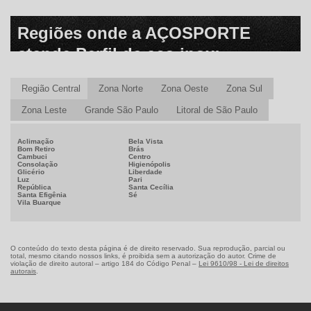
Regiões onde a AÇOSPORTE
atende Perfil de aço inox:
Região Central
Zona Norte
Zona Oeste
Zona Sul
Zona Leste
Grande São Paulo
Litoral de São Paulo
Aclimação
Bela Vista
Bom Retiro
Brás
Cambuci
Centro
Consolação
Higienópolis
Glicério
Liberdade
Luz
Pari
República
Santa Cecília
Santa Efigênia
Sé
Vila Buarque
O conteúdo do texto desta página é de direito reservado. Sua reprodução, parcial ou
total, mesmo citando nossos links, é proibida sem a autorização do autor. Crime de
violação de direito autoral – artigo 184 do Código Penal –
Lei 9610/98 - Lei de direitos
autorais
.