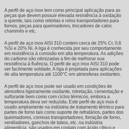
A
perfil de aço inox
tem como principal aplicação para as
peças que devem possuir elevada resistência à oxidação
a quente, tais como retortas e rolos transportadores para
fornos, peças para queimadores, trocadores de calor,
chaminés e etc.
A
perfil de aço inox
AISI 310 contem cerca de 25% Cr, 0,6
%Si e 20% Ni. A liga é conhecida por seu comportamento
em resistência à corrosão em alta temperatura. As adições
do carbono são otimizadas a fim de melhorar sua
resistência à fluência. O
perfil de aço inox
AISI 310 pode
ser facilmente soldado. A liga é projetada para aplicações
de alta temperatura até 1100°C em atmosferas oxidantes.
A
perfil de aço inox
pode ser usado em condições de
atmosfera ligeiramente oxidante, nitretação, cementação e
sulfurante bem como com ciclos térmicos, embora a
temperatura deva ser reduzida. Este
perfil de aço inox
é
usado amplamente na indústria de tratamento térmico para
partes de forno tais como suporte de refratários, partes dos
queimadores, correias transportadores, forração de forno,
ventiladores, ganchos de tubos, etc. na indústria
alimentícia, são usados em contato com ácido cítrico e