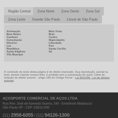
Região Central
Zona Norte
Zona Oeste
Zona Sul
Zona Leste
Grande São Paulo
Litoral de São Paulo
Aclimação
Bela Vista
Bom Retiro
Brás
Cambuci
Centro
Consolação
Higienópolis
Glicério
Liberdade
Luz
Pari
República
Santa Cecília
Santa Efigênia
Sé
Vila Buarque
O conteúdo do texto desta página é de direito reservado. Sua reprodução, parcial ou
total, mesmo citando nossos links, é proibida sem a autorização do autor. Crime de
violação de direito autoral – artigo 184 do Código Penal –
Lei 9610/98 - Lei de direitos
autorais
.
AÇOSPORTE COMERCIAL DE AÇOS LTDA
Rua Rev. José de Azevedo Guerra, 340 - Ermelindo Matarazzo
São Paulo-SP - CEP: 03810-000
2958-6055
94126-1300
(11)
/
(11)