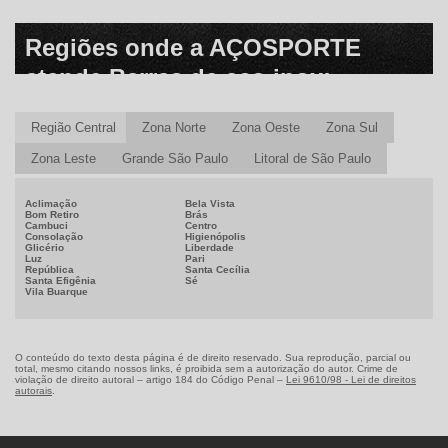
Regiões onde a AÇOSPORTE
atende Barras de aço inox:
Região Central
Zona Norte
Zona Oeste
Zona Sul
Zona Leste
Grande São Paulo
Litoral de São Paulo
Aclimação
Bela Vista
Bom Retiro
Brás
Cambuci
Centro
Consolação
Higienópolis
Glicério
Liberdade
Luz
Pari
República
Santa Cecília
Santa Efigênia
Sé
Vila Buarque
O conteúdo do texto desta página é de direito reservado. Sua reprodução, parcial ou
total, mesmo citando nossos links, é proibida sem a autorização do autor. Crime de
violação de direito autoral – artigo 184 do Código Penal –
Lei 9610/98 - Lei de direitos
autorais
.