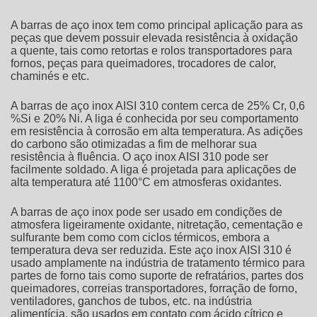
A
barras de aço inox
tem como principal aplicação para as
peças que devem possuir elevada resistência à oxidação
a quente, tais como retortas e rolos transportadores para
fornos, peças para queimadores, trocadores de calor,
chaminés e etc.
A
barras de aço inox
AISI 310 contem cerca de 25% Cr, 0,6
%Si e 20% Ni. A liga é conhecida por seu comportamento
em resistência à corrosão em alta temperatura. As adições
do carbono são otimizadas a fim de melhorar sua
resistência à fluência. O aço inox AISI 310 pode ser
facilmente soldado. A liga é projetada para aplicações de
alta temperatura até 1100°C em atmosferas oxidantes.
A
barras de aço inox
pode ser usado em condições de
atmosfera ligeiramente oxidante, nitretação, cementação e
sulfurante bem como com ciclos térmicos, embora a
temperatura deva ser reduzida. Este aço inox AISI 310 é
usado amplamente na indústria de tratamento térmico para
partes de forno tais como suporte de refratários, partes dos
queimadores, correias transportadores, forração de forno,
ventiladores, ganchos de tubos, etc. na indústria
alimentícia, são usados em contato com ácido cítrico e