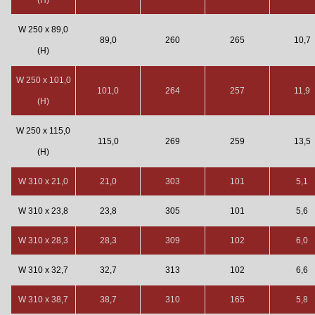
W 250 x 89,0
89,0
260
265
10,7
(H)
W 250 x 101,0
101,0
264
257
11,9
(H)
W 250 x 115,0
115,0
269
259
13,5
(H)
W 310 x 21,0
21,0
303
101
5,1
W 310 x 23,8
23,8
305
101
5,6
W 310 x 28,3
28,3
309
102
6,0
W 310 x 32,7
32,7
313
102
6,6
W 310 x 38,7
38,7
310
165
5,8