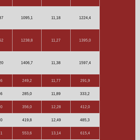
37
1095,1
11,18
1224,4
52
1238,8
11,27
1395,0
20
1406,7
11,38
1597,4
76
249,2
11,77
291,9
46
285,0
11,89
333,2
00
356,0
12,28
412,0
70
419,8
12,49
485,3
81
553,6
13,14
615,4