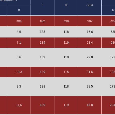
h
d'
Area
tf
Ix
mm
mm
mm
cm2
cm
4,9
138
118
16,6
63
7,1
139
119
23,4
93
6,6
139
119
29,0
12
10,3
139
115
31,5
13
9,3
138
118
38,5
17
11,6
139
119
47,8
22