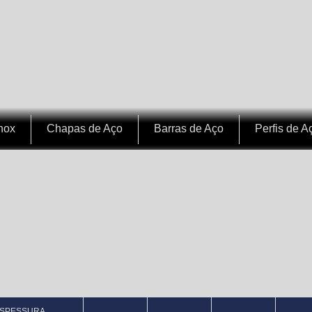
nox
Chapas de Aço
Barras de Aço
Perfis de A
SPESSURA