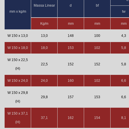
Massa Linear
d
bf
mm x kg/m
tw
Kg/m
mm
mm
mm
W 150 x 13,0
13,0
148
100
4,3
W 150 x 18,0
18,0
153
102
5,8
W 150 x 22,5
22,5
152
152
5,8
(H)
W 150 x 24,0
24,0
160
102
6,6
W 150 x 29,8
29,8
157
153
6,6
(H)
W 150 x 37,1
37,1
162
154
8,1
(H)