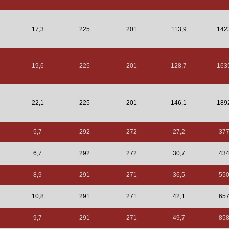
17,3
225
201
113,9
142
19,6
225
201
128,7
163
22,1
225
201
146,1
189
5,7
292
272
27,2
37
6,7
292
272
30,7
43
8,9
291
271
36,5
55
10,8
291
271
42,1
65
9,7
291
271
49,7
85