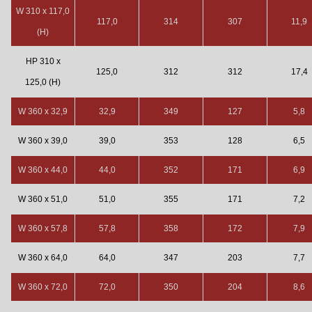
W 310 x 117,0
117,0
314
307
11,9
(H)
HP 310 x
125,0
312
312
17,4
125,0 (H)
W 360 x 32,9
32,9
349
127
5,8
W 360 x 39,0
39,0
353
128
6,5
W 360 x 44,0
44,0
352
171
6,9
W 360 x 51,0
51,0
355
171
7,2
W 360 x 57,8
57,8
358
172
7,9
W 360 x 64,0
64,0
347
203
7,7
W 360 x 72,0
72,0
350
204
8,6