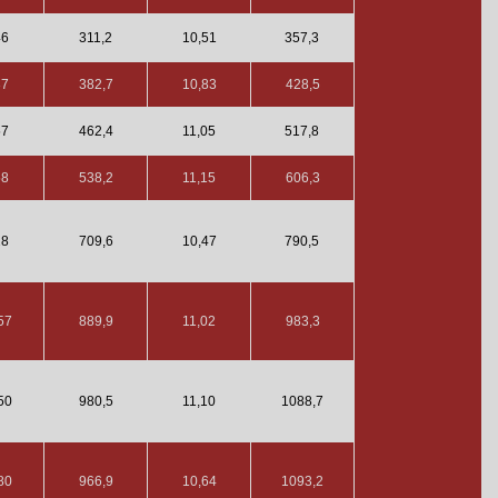
46
311,2
10,51
357,3
37
382,7
10,83
428,5
57
462,4
11,05
517,8
58
538,2
11,15
606,3
28
709,6
10,47
790,5
57
889,9
11,02
983,3
50
980,5
11,10
1088,7
80
966,9
10,64
1093,2