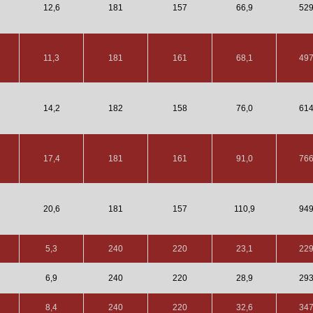
12,6
181
157
66,9
52
11,3
181
161
68,1
49
14,2
182
158
76,0
61
17,4
181
161
91,0
76
20,6
181
157
110,9
94
5,3
240
220
23,1
22
6,9
240
220
28,9
29
8,4
240
220
32,6
34