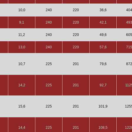
10,0
240
220
36,6
40
9,1
240
220
42,1
49
11,2
240
220
49,6
60
13,0
240
220
57,6
71
10,7
225
201
79,6
87
14,2
225
201
92,7
112
15,6
225
201
101,9
125
14,4
225
201
108,5
122