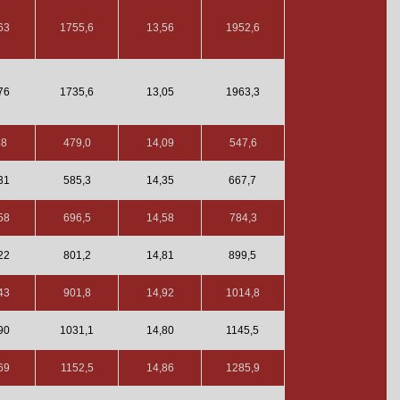
63
1755,6
13,56
1952,6
76
1735,6
13,05
1963,3
58
479,0
14,09
547,6
31
585,3
14,35
667,7
58
696,5
14,58
784,3
22
801,2
14,81
899,5
43
901,8
14,92
1014,8
90
1031,1
14,80
1145,5
69
1152,5
14,86
1285,9