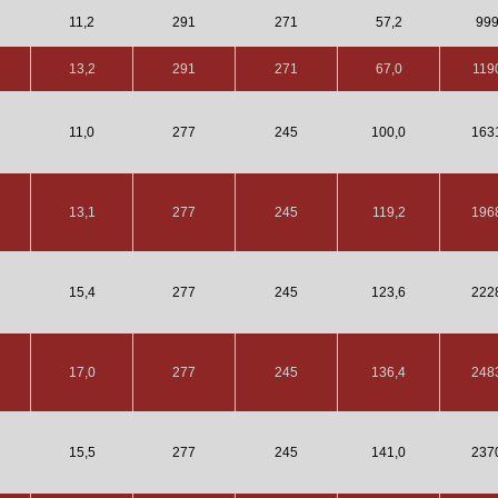
11,2
291
271
57,2
99
13,2
291
271
67,0
119
11,0
277
245
100,0
163
13,1
277
245
119,2
196
15,4
277
245
123,6
222
17,0
277
245
136,4
248
15,5
277
245
141,0
237