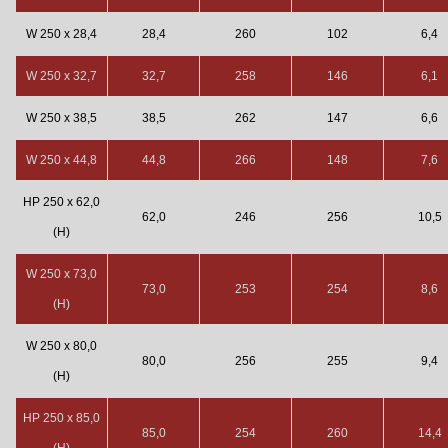
W 250 x 28,4
28,4
260
102
6,4
W 250 x 32,7
32,7
258
146
6,1
W 250 x 38,5
38,5
262
147
6,6
W 250 x 44,8
44,8
266
148
7,6
HP 250 x 62,0
62,0
246
256
10,5
(H)
W 250 x 73,0
73,0
253
254
8,6
(H)
W 250 x 80,0
80,0
256
255
9,4
(H)
HP 250 x 85,0
85,0
254
260
14,4
(H)