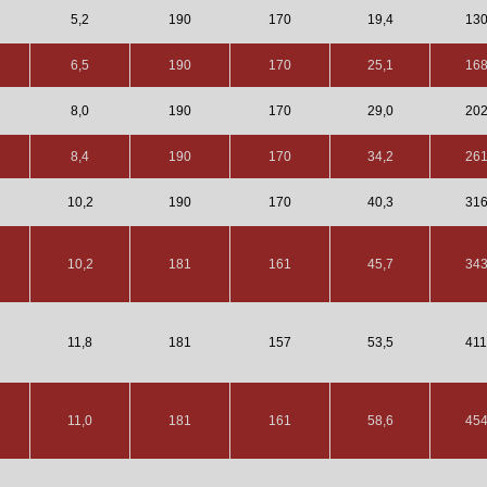
5,2
190
170
19,4
13
6,5
190
170
25,1
16
8,0
190
170
29,0
20
8,4
190
170
34,2
26
10,2
190
170
40,3
31
10,2
181
161
45,7
34
11,8
181
157
53,5
41
11,0
181
161
58,6
45