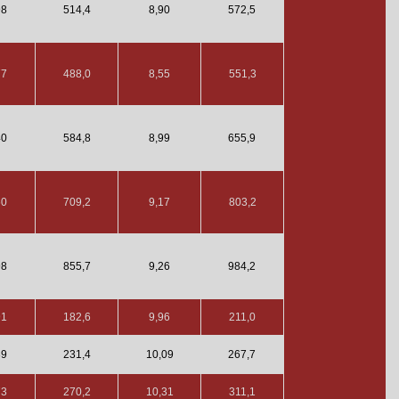
98
514,4
8,90
572,5
77
488,0
8,55
551,3
40
584,8
8,99
655,9
60
709,2
9,17
803,2
98
855,7
9,26
984,2
91
182,6
9,96
211,0
39
231,4
10,09
267,7
73
270,2
10,31
311,1