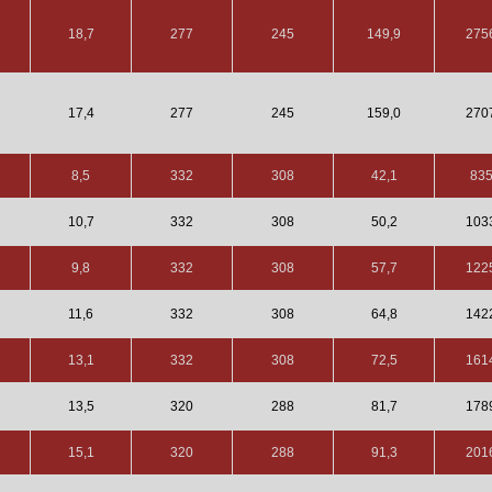
18,7
277
245
149,9
275
17,4
277
245
159,0
270
8,5
332
308
42,1
83
10,7
332
308
50,2
103
9,8
332
308
57,7
122
11,6
332
308
64,8
142
13,1
332
308
72,5
161
13,5
320
288
81,7
178
15,1
320
288
91,3
201