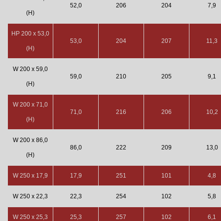
52,0
206
204
7,9
(H)
HP 200 x 53,0
53,0
204
207
11,3
(H)
W 200 x 59,0
59,0
210
205
9,1
(H)
W 200 x 71,0
71,0
216
206
10,2
(H)
W 200 x 86,0
86,0
222
209
13,0
(H)
W 250 x 17,9
17,9
251
101
4,8
W 250 x 22,3
22,3
254
102
5,8
W 250 x 25,3
25,3
257
102
6,1