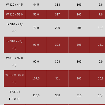
W 310 x 44,5
44,5
313
166
6,6
W 310 x 52,0
52,0
317
167
7,6
HP 310 x 79,0
79,0
299
306
11,0
(H)
HP 310 x 93,0
93,0
303
308
13,1
(H)
W 310 x 97,0
97,0
308
305
9,9
(H)
W 310 x 107,0
107,0
311
306
10,9
(H)
HP 310 x
110,0
308
310
15,4
110,0 (H)