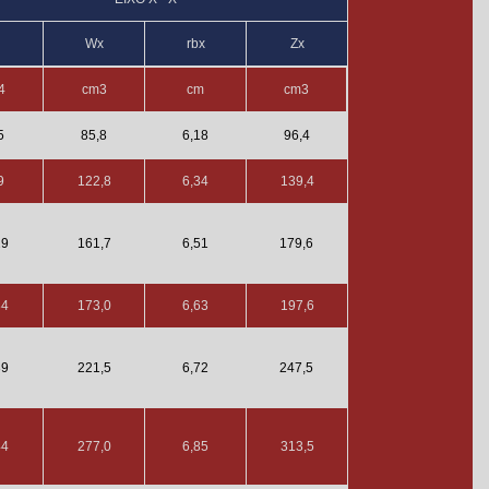
Wx
rbx
Zx
4
cm3
cm
cm3
5
85,8
6,18
96,4
9
122,8
6,34
139,4
29
161,7
6,51
179,6
84
173,0
6,63
197,6
39
221,5
6,72
247,5
44
277,0
6,85
313,5