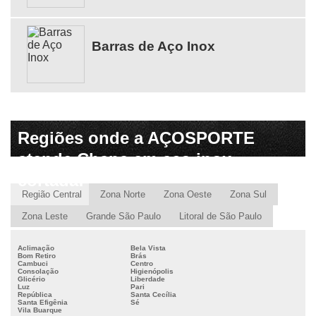
Barras de Aço Inox
Regiões onde a AÇOSPORTE
atende Chapa em aço inox
cortada:
Região Central
Zona Norte
Zona Oeste
Zona Sul
Zona Leste
Grande São Paulo
Litoral de São Paulo
Aclimação
Bela Vista
Bom Retiro
Brás
Cambuci
Centro
Consolação
Higienópolis
Glicério
Liberdade
Luz
Pari
República
Santa Cecília
Santa Efigênia
Sé
Vila Buarque