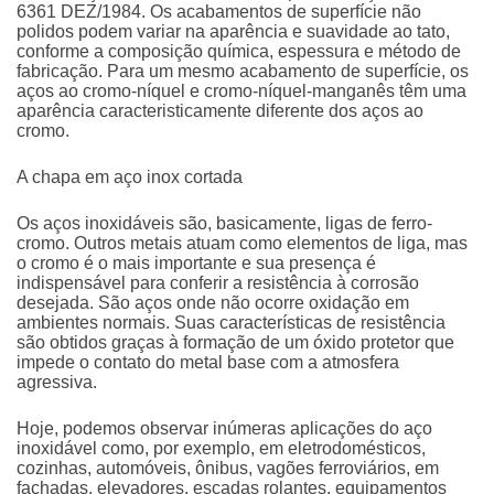
6361 DEZ/1984. Os acabamentos de superfície não
polidos podem variar na aparência e suavidade ao tato,
conforme a composição química, espessura e método de
fabricação. Para um mesmo acabamento de superfície, os
aços ao cromo-níquel e cromo-níquel-manganês têm uma
aparência caracteristicamente diferente dos aços ao
cromo.
A
chapa em aço inox cortada
Os aços inoxidáveis são, basicamente, ligas de ferro-
cromo. Outros metais atuam como elementos de liga, mas
o cromo é o mais importante e sua presença é
indispensável para conferir a resistência à corrosão
desejada. São aços onde não ocorre oxidação em
ambientes normais. Suas características de resistência
são obtidos graças à formação de um óxido protetor que
impede o contato do metal base com a atmosfera
agressiva.
Hoje, podemos observar inúmeras aplicações do aço
inoxidável como, por exemplo, em eletrodomésticos,
cozinhas, automóveis, ônibus, vagões ferroviários, em
fachadas, elevadores, escadas rolantes, equipamentos