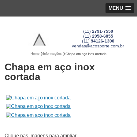
MENU
(11)
2791-7550
(11)
2958-6055
(11)
94126-1300
vendas@acosporte.com.br
Home ❱
Informações ❱
Chapa em aço inox cortada
Chapa em aço inox
cortada
Clique nas imagens para ampliar