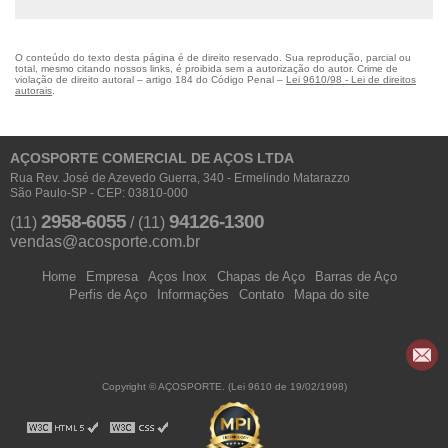
O conteúdo do texto desta página é de direito reservado. Sua reprodução, parcial ou
total, mesmo citando nossos links, é proibida sem a autorização do autor. Crime de
violação de direito autoral – artigo 184 do Código Penal –
Lei 9610/98 - Lei de direitos
autorais
.
AÇOSPORTE COMERCIAL DE AÇOS LTDA
Rua Rev. José de Azevedo Guerra, 340 - Ermelindo Matarazzo
São Paulo-SP - CEP: 03810-000
2958-6055
94126-1300
(11)
/
(11)
vendas@acosporte.com.br
Home
Empresa
Aços Inox
Chapas de Aço
Barras de Aço
Perfis de Aço
Informações
Contato
Mapa do site
Copyright © AÇOSPORTE. (Lei 9610 de 19/02/1998)