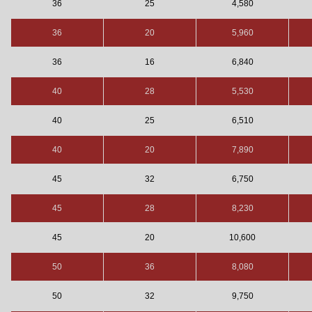
36
25
4,580
36
20
5,960
36
16
6,840
40
28
5,530
40
25
6,510
40
20
7,890
45
32
6,750
45
28
8,230
45
20
10,600
50
36
8,080
50
32
9,750