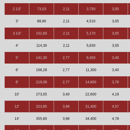
2.1/2'
73,03
2,11
3,750
3,05
3'
88,90
2,11
4,510
3,05
3.1/2'
101,60
2,11
5,170
3,05
4'
114,30
2,11
5,830
3,05
5'
141,30
2,77
9,450
3,40
6'
168,28
2,77
11,300
3,40
8'
219,08
2,77
14,800
3,76
10'
273,05
3,40
22,600
4,19
12'
323,85
3,96
31,400
4,57
14'
355,60
3,96
34,400
4,78