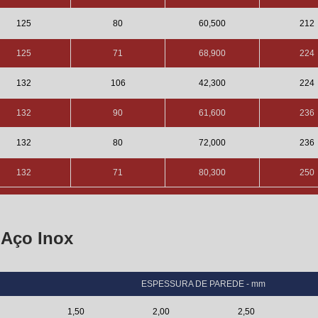
125
80
60,500
212
125
71
68,900
224
132
106
42,300
224
132
90
61,600
236
132
80
72,000
236
132
71
80,300
250
 Aço Inox
ESPESSURA DE PAREDE - mm
1,50
2,00
2,50