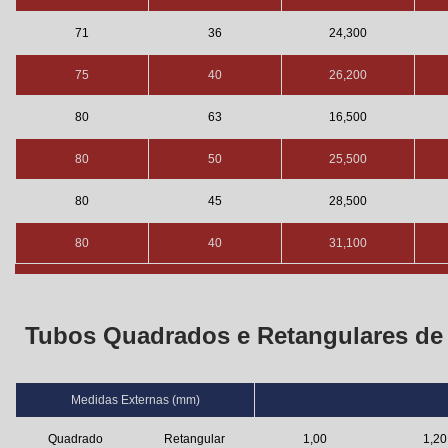
71
36
24,300
75
40
26,200
80
63
16,500
80
50
25,500
80
45
28,500
80
40
31,100
Tubos Quadrados e Retangulares de
Medidas Externas (mm)
Quadrado
Retangular
1,00
1,20