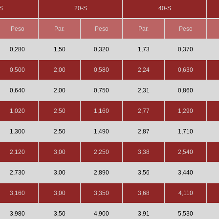
S
20-S
40-S
Peso
Par.
Peso
Par.
Peso
0,280
1,50
0,320
1,73
0,370
0,500
2,00
0,580
2,24
0,630
0,640
2,00
0,750
2,31
0,860
1,020
2,50
1,160
2,77
1,290
1,300
2,50
1,490
2,87
1,710
2,120
3,00
2,250
3,38
2,540
2,730
3,00
2,890
3,56
3,440
3,160
3,00
3,350
3,68
4,110
3,980
3,50
4,900
3,91
5,530