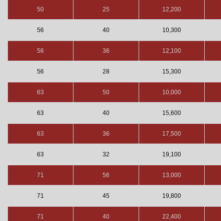
50
25
12,200
56
40
10,300
56
36
12,100
56
28
15,300
63
50
10,000
63
40
15,600
63
36
17,500
63
32
19,100
71
56
13,000
71
45
19,800
71
40
22,400