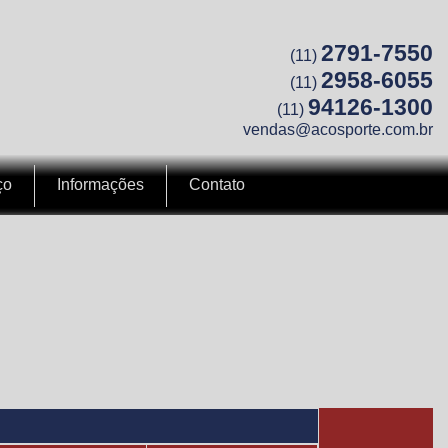
2791-7550
(11)
2958-6055
(11)
94126-1300
(11)
vendas@acosporte.com.br
ço
Informações
Contato