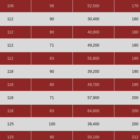
106
56
52,500
170
112
90
30,400
180
112
80
40,800
180
112
71
49,200
180
112
63
55,800
190
118
90
39,200
190
118
80
49,700
190
118
71
57,900
200
118
63
64,600
200
125
100
38,400
200
125
90
50,100
212