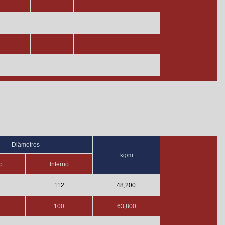
-
-
-
-
-
-
-
-
-
-
-
-
-
-
-
-
Diâmetros
kg/m
o
Interno
112
48,200
100
63,800