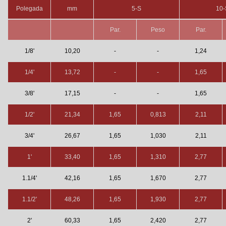
Polegada
mm
5-S
10-
Par.
Peso
Par.
1/8'
10,20
-
-
1,24
1/4'
13,72
-
-
1,65
3/8'
17,15
-
-
1,65
1/2'
21,34
1,65
0,813
2,11
3/4'
26,67
1,65
1,030
2,11
1'
33,40
1,65
1,310
2,77
1.1/4'
42,16
1,65
1,670
2,77
1.1/2'
48,26
1,65
1,930
2,77
2'
60,33
1,65
2,420
2,77