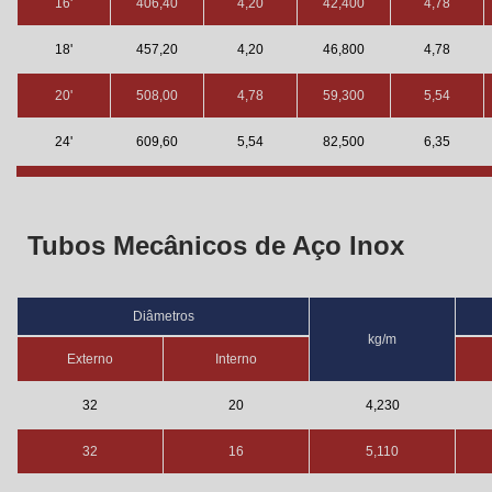
16'
406,40
4,20
42,400
4,78
18'
457,20
4,20
46,800
4,78
20'
508,00
4,78
59,300
5,54
24'
609,60
5,54
82,500
6,35
Tubos Mecânicos de Aço Inox
Diâmetros
kg/m
Externo
Interno
32
20
4,230
32
16
5,110