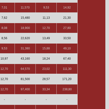
7,01
11,570
9,53
14,92
7,62
15,480
11,13
21,30
8,08
18,900
12,70
27,80
8,56
22,620
13,49
33,50
9,53
31,380
15,88
49,10
10,97
43,160
18,24
67,40
12,70
64,570
23,02
111,30
12,70
81,500
28,57
171,20
12,70
97,400
33,34
238,80
-
-
-
-