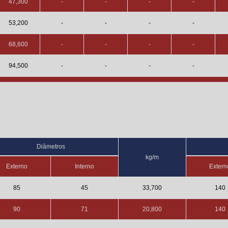
47,300
-
-
-
-
53,200
-
-
-
-
68,600
-
-
-
-
94,500
-
-
-
-
Diâmetros
kg/m
Externo
Interno
Extern
85
45
33,700
140
90
71
20,800
140